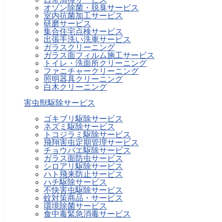
オゾン除菌・脱臭サービス
室内抗菌加工サービス
研磨サービス
集合住宅点検サービス
出張手洗い洗車サービス
ガラスクリーニング
ガラス面フィルム施工サービス
トイレ・洗面所クリーニング
ファニチャークリーニング
照明器具クリーニング
白木クリーニング
害虫獣駆除サービス
ゴキブリ駆除サービス
ネズミ駆除サービス
トコジラミ駆除サービス
飛翔害虫定期管理サービス
チョウバエ駆除サービス
ガラス面防虫サービス
シロアリ駆除サービス
ハト飛来防止サービス
ハチ駆除サービス
不快害虫駆除サービス
蚊対策商品・サービス
環境除菌サービス
食中毒緊急消毒サービス