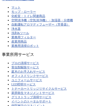
マット
モップ・ローラー
化粧室・トイレ関連商品
空間清浄機（空気清浄機）・加湿器・分煙機
自動運転アロマディフューザー（芳香器）
浄水器
洗剤&ツール
業務用フィルター
産業用商品
業務用清掃ロボット
事業所用サービス
プロの清掃サービス
害虫獣駆除サービス
庭木のお手入れサービス
オフィスドリンクサービス
ユニフォームサービス
LED照明サービス
トナーカートリッジリサイクルサービス
厨房衛生マネジメントサービス
グリストラップ清掃サービス
イベントのトータルサポート
病院施設のマネジメント