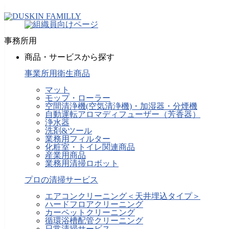
事務所用
商品・サービスから探す
事業所用衛生商品
マット
モップ・ローラー
空間清浄機(空気清浄機)・加湿器・分煙機
自動運転アロマディフューザー（芳香器）
浄水器
洗剤&ツール
業務用フィルター
化粧室・トイレ関連商品
産業用商品
業務用清掃ロボット
プロの清掃サービス
エアコンクリーニング＜天井埋込タイプ＞
ハードフロアクリーニング
カーペットクリーニング
循環浴槽配管クリーニング
日常清掃サービス