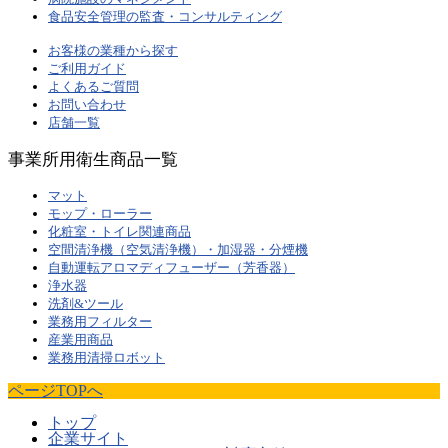
食品安全管理の監査・コンサルティング
お客様の業種から探す
ご利用ガイド
よくあるご質問
お問い合わせ
店舗一覧
事業所用衛生商品一覧
マット
モップ・ローラー
化粧室・トイレ関連商品
空間清浄機（空気清浄機）・加湿器・分煙機
自動運転アロマディフューザー（芳香器）
浄水器
洗剤&ツール
業務用フィルター
産業用商品
業務用清掃ロボット
ページTOPへ
トップ
企業サイト