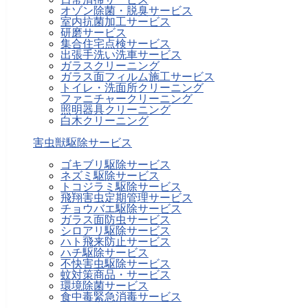
オゾン除菌・脱臭サービス
室内抗菌加工サービス
研磨サービス
集合住宅点検サービス
出張手洗い洗車サービス
ガラスクリーニング
ガラス面フィルム施工サービス
トイレ・洗面所クリーニング
ファニチャークリーニング
照明器具クリーニング
白木クリーニング
害虫獣駆除サービス
ゴキブリ駆除サービス
ネズミ駆除サービス
トコジラミ駆除サービス
飛翔害虫定期管理サービス
チョウバエ駆除サービス
ガラス面防虫サービス
シロアリ駆除サービス
ハト飛来防止サービス
ハチ駆除サービス
不快害虫駆除サービス
蚊対策商品・サービス
環境除菌サービス
食中毒緊急消毒サービス