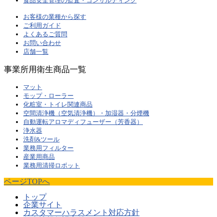
食品安全管理の監査・コンサルティング
お客様の業種から探す
ご利用ガイド
よくあるご質問
お問い合わせ
店舗一覧
事業所用衛生商品一覧
マット
モップ・ローラー
化粧室・トイレ関連商品
空間清浄機（空気清浄機）・加湿器・分煙機
自動運転アロマディフューザー（芳香器）
浄水器
洗剤&ツール
業務用フィルター
産業用商品
業務用清掃ロボット
ページTOPへ
トップ
企業サイト
カスタマーハラスメント対応方針