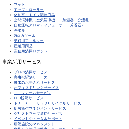
マット
モップ・ローラー
化粧室・トイレ関連商品
空間清浄機（空気清浄機）・加湿器・分煙機
自動運転アロマディフューザー（芳香器）
浄水器
洗剤&ツール
業務用フィルター
産業用商品
業務用清掃ロボット
事業所用サービス
プロの清掃サービス
害虫獣駆除サービス
庭木のお手入れサービス
オフィスドリンクサービス
ユニフォームサービス
LED照明サービス
トナーカートリッジリサイクルサービス
厨房衛生マネジメントサービス
グリストラップ清掃サービス
イベントのトータルサポート
病院施設のマネジメント