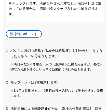
をチェックします。洗剤分を含んだ水などが備品や什器に飛
散している場合は、清掃用ダスターできれいに拭き取りま
す。
洗浄時のポイント
1
バケツに洗剤（希釈する場合は希釈液）を1ℓ分作り、なくな
ったらもう一杯分を作ります。
※洗剤を希釈する場合、水でも洗浄効果は得られますが、45℃～
50℃のお湯を使うといっそう効果的に汚れを落とせます。
2
モップヘッドは2枚用意します。
※1枚目は洗剤塗布に、2枚目は残水処理および仕上げ拭きに使用
します。
3
洗剤塗布による転倒防止のため、洗浄の作業面積は2ｍ四方