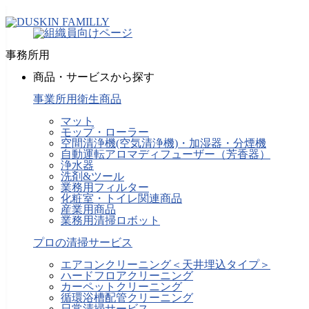
事務所用
商品・サービスから探す
事業所用衛生商品
マット
モップ・ローラー
空間清浄機(空気清浄機)・加湿器・分煙機
自動運転アロマディフューザー（芳香器）
浄水器
洗剤&ツール
業務用フィルター
化粧室・トイレ関連商品
産業用商品
業務用清掃ロボット
プロの清掃サービス
エアコンクリーニング＜天井埋込タイプ＞
ハードフロアクリーニング
カーペットクリーニング
循環浴槽配管クリーニング
日常清掃サービス