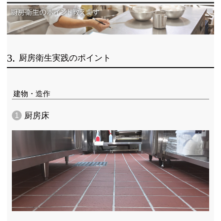
3.
厨房衛生実践のポイント
建物・造作
1
厨房床