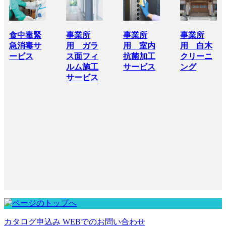
食中毒緊
事業所
事業所
事業所
急消毒サ
用 ガラ
用 室内
用 白木
ービス
ス面フィ
抗菌加工
クリーニ
ルム施工
サービス
ング
サービス
カタログ申込み
WEBでのお問い合わせ