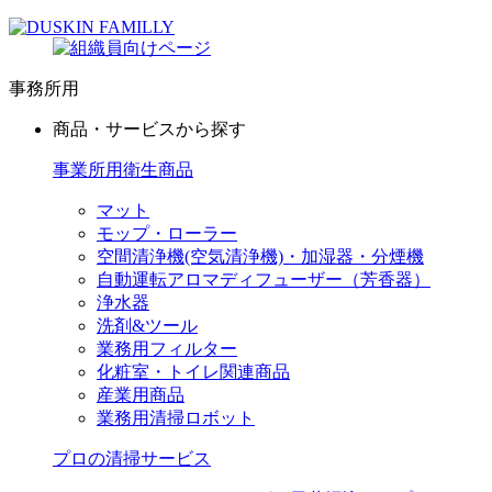
事務所用
商品・サービスから探す
事業所用衛生商品
マット
モップ・ローラー
空間清浄機(空気清浄機)・加湿器・分煙機
自動運転アロマディフューザー（芳香器）
浄水器
洗剤&ツール
業務用フィルター
化粧室・トイレ関連商品
産業用商品
業務用清掃ロボット
プロの清掃サービス