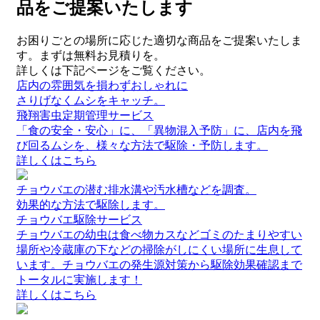
品をご提案いたします
お困りごとの場所に応じた適切な商品をご提案いたしま
す。まずは無料お見積りを。
詳しくは下記ページをご覧ください。
店内の雰囲気を損わずおしゃれに
さりげなくムシをキャッチ。
飛翔害虫定期管理サービス
「食の安全・安心」に、「異物混入予防」に、店内を飛
び回るムシを、様々な方法で駆除・予防します。
詳しくはこちら
チョウバエの潜む排水溝や汚水槽などを調査。
効果的な方法で駆除します。
チョウバエ駆除サービス
チョウバエの幼虫は食べ物カスなどゴミのたまりやすい
場所や冷蔵庫の下などの掃除がしにくい場所に生息して
います。チョウバエの発生源対策から駆除効果確認まで
トータルに実施します！
詳しくはこちら