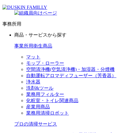
事務所用
商品・サービスから探す
事業所用衛生商品
マット
モップ・ローラー
空間清浄機(空気清浄機)・加湿器・分煙機
自動運転アロマディフューザー（芳香器）
浄水器
洗剤&ツール
業務用フィルター
化粧室・トイレ関連商品
産業用商品
業務用清掃ロボット
プロの清掃サービス