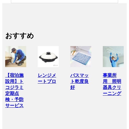
おすすめ
【宿泊施
レンジメ
バスマッ
事業所
設用】ト
ートプロ
ト乾度良
用 照明
コジラミ
好
器具クリ
定期点
ーニング
検・予防
サービス