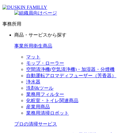
事務所用
商品・サービスから探す
事業所用衛生商品
マット
モップ・ローラー
空間清浄機(空気清浄機)・加湿器・分煙機
自動運転アロマディフューザー（芳香器）
浄水器
洗剤&ツール
業務用フィルター
化粧室・トイレ関連商品
産業用商品
業務用清掃ロボット
プロの清掃サービス