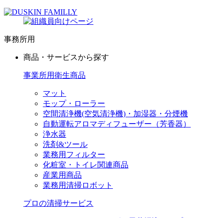
事務所用
商品・サービスから探す
事業所用衛生商品
マット
モップ・ローラー
空間清浄機(空気清浄機)・加湿器・分煙機
自動運転アロマディフューザー（芳香器）
浄水器
洗剤&ツール
業務用フィルター
化粧室・トイレ関連商品
産業用商品
業務用清掃ロボット
プロの清掃サービス