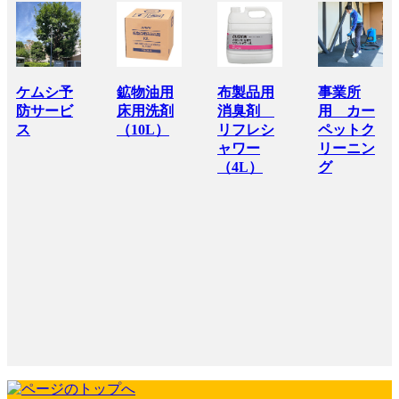
ケムシ予
鉱物油用
布製品用
事業所
防サービ
床用洗剤
消臭剤
用 カー
ス
（10L）
リフレシ
ペットク
ャワー
リーニン
（4L）
グ