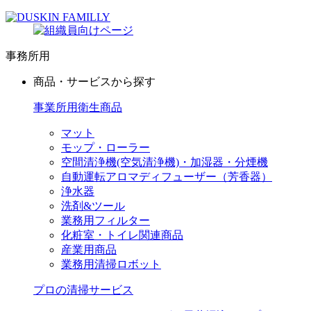
事務所用
商品・サービスから探す
事業所用衛生商品
マット
モップ・ローラー
空間清浄機(空気清浄機)・加湿器・分煙機
自動運転アロマディフューザー（芳香器）
浄水器
洗剤&ツール
業務用フィルター
化粧室・トイレ関連商品
産業用商品
業務用清掃ロボット
プロの清掃サービス