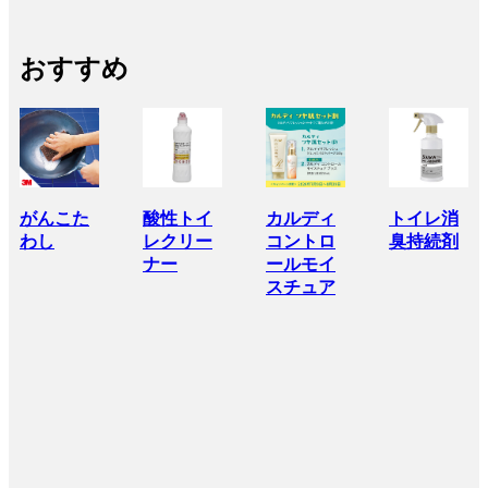
おすすめ
がんこた
酸性トイ
カルディ
トイレ消
わし
レクリー
コントロ
臭持続剤
ナー
ールモイ
スチュア