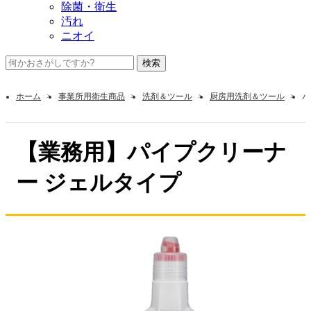
除菌・衛生
汚れ
ニオイ
ホーム
事業所用衛生商品
洗剤＆ツール
厨房用洗剤＆ツール
パ
【業務用】パイプクリーナ
ー ジェルタイプ