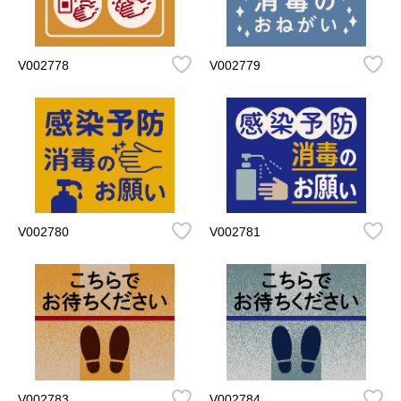
V002778
V002779
V002780
V002781
V002783
V002784