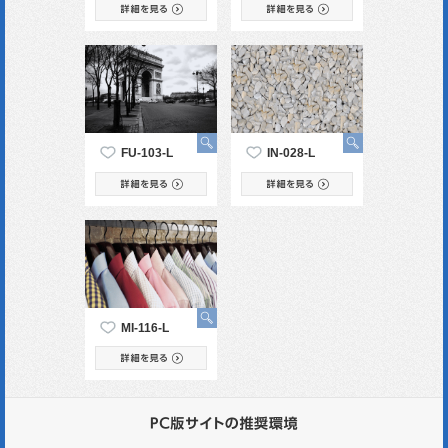
FU-103-L
IN-028-L
MI-116-L